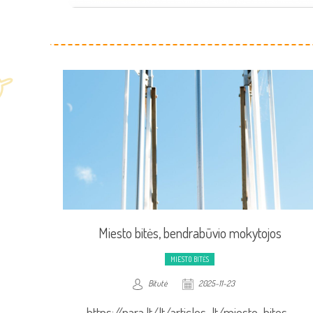
Miesto bitės, bendrabūvio mokytojos
MIESTO BITĖS
Bitutė
2025-11-23
https://nara.lt/lt/articles-lt/miesto-bites-