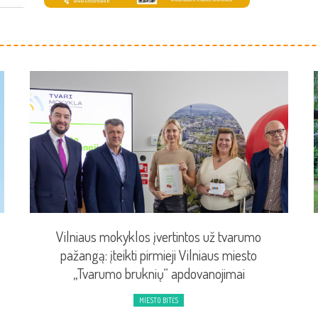
Vilniaus mokyklos įvertintos už tvarumo
pažangą: įteikti pirmieji Vilniaus miesto
„Tvarumo bruknių“ apdovanojimai
MIESTO BITĖS