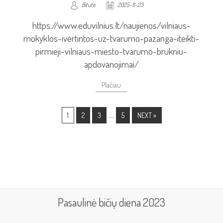
Bitutė
2025-11-23
https://www.eduvilnius.lt/naujienos/vilniaus-
mokyklos-ivertintos-uz-tvarumo-pazanga-iteikti-
pirmieji-vilniaus-miesto-tvarumo-brukniu-
apdovanojimai/
Plačiau
…
1
2
3
5
NEXT »
Pasaulinė bičių diena 2023