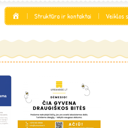
Pagrindinis
Struktūra ir kontaktai
Veiklos 