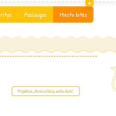
sritys
Paslaugos
Miesto bitės
Projektas „Atvėrus bičių avilio duris“