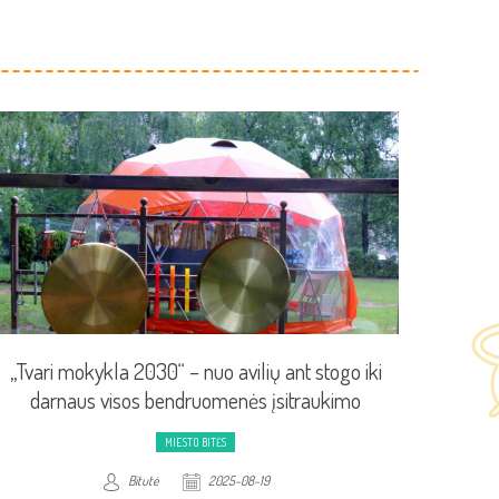
„Tvari mokykla 2030“ – nuo avilių ant stogo iki
darnaus visos bendruomenės įsitraukimo
MIESTO BITĖS
Bitutė
2025-08-19