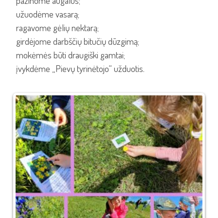
pažinome augalus;
užuodėme vasarą;
ragavome gėlių nektarą;
girdėjome darbščių bitučių dūzgimą;
mokėmės būti draugiški gamtai;
įvykdėme „Pievų tyrinėtojo“ užduotis.