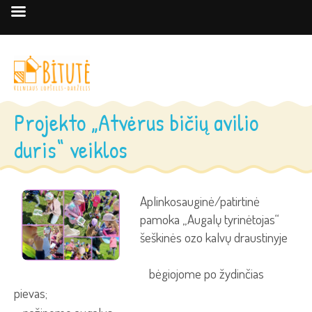
Projekto „Atvėrus bičių avilio
duris“ veiklos
Aplinkosauginė/patirtinė
pamoka „Augalų tyrinėtojas“
šeškinės ozo kalvų draustinyje
bėgiojome po žydinčias
pievas;