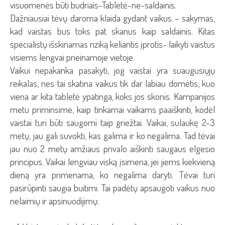
visuomenės būti budriais-Tabletė-ne-saldainis.
Dažniausiai tėvų daroma klaida gydant vaikus – sakymas,
kad vaistas bus toks pat skanus kaip saldainis. Kitas
specialistų išskiriamas riziką keliantis įprotis- laikyti vaistus
visiems lengvai prieinamoje vietoje.
Vaikui nepakanka pasakyti, jog vaistai yra suaugusiųjų
reikalas, nes tai skatina vaikus tik dar labiau domėtis, kuo
viena ar kita tabletė ypatinga, koks jos skonis. Kampanijos
metu priminsime, kaip tinkamai vaikams paaiškinti, kodėl
vaistai turi būti saugomi taip griežtai. Vaikai, sulaukę 2-3
metų, jau gali suvokti, kas galima ir ko negalima. Tad tėvai
jau nuo 2 metų amžiaus privalo aiškinti saugaus elgesio
principus. Vaikai lengviau viską įsimena, jei jiems kiekvieną
dieną yra primenama, ko negalima daryti. Tėvai turi
pasirūpinti saugia buitimi. Tai padėtų apsaugoti vaikus nuo
nelaimių ir apsinuodijimų: