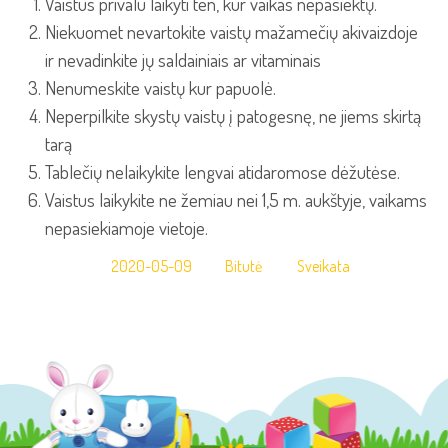
Vaistus privalu laikyti ten, kur vaikas nepasiektų.
Niekuomet nevartokite vaistų mažamečių akivaizdoje
ir nevadinkite jų saldainiais ar vitaminais
Nenumeskite vaistų kur papuolė.
Neperpilkite skystų vaistų į patogesnę, ne jiems skirtą
tarą
Tablečių nelaikykite lengvai atidaromose dėžutėse.
Vaistus laikykite ne žemiau nei 1,5 m. aukštyje, vaikams
nepasiekiamoje vietoje.
2020-05-09
Bitutė
Sveikata