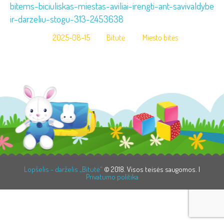
bitems-biciuliskas-miestas-aviliai-irengti-ant-savivaldybes-
ir-darzeliu-stogu-313-2453638
2025-08-15
Bitutė
Miesto bitės
Lopšelis - darželis „Bitutė“
© 2018. Visos teisės saugomos. |
Privatumo politika