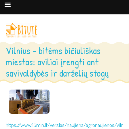
Vilnius – bitėms bičiuliškas
miestas: aviliai įrengti ant
savivaldybės ir darželių stogų
https://www.15min.lt/verslas/naujiena/agronaujienos/vilniu