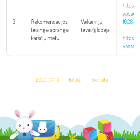
https:/
apsaugo
3.
Rekomendacijos
Vaikai ir jų
1028-1
teisingai aprangai
tėvai/globėjai
https:/
karščių metu.
vasaros
2020-07-13
Bitutė
Sveikata