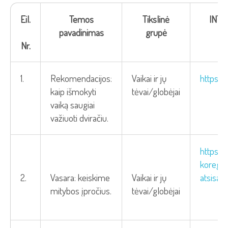
Eil.
Temos
Tikslinė
INT
pavadinimas
grupė
Nr.
1.
Rekomendacijos:
Vaikai ir jų
https:
kaip išmokyti
tėvai/globėjai
vaiką saugiai
važiuoti dviračiu.
https:/
koreguo
2.
Vasara: keiskime
Vaikai ir jų
atsisak
mitybos įpročius.
tėvai/globėjai