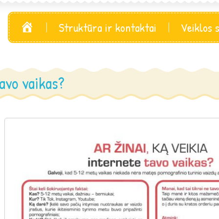
Pagrindinis
Struktūra ir kontaktai
Veiklos 
tavo vaikas?