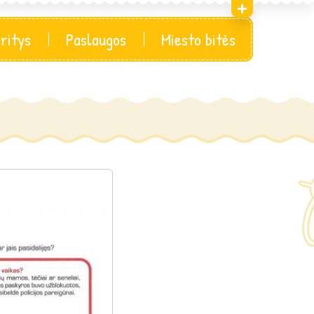
sritys
Paslaugos
Miesto bitės