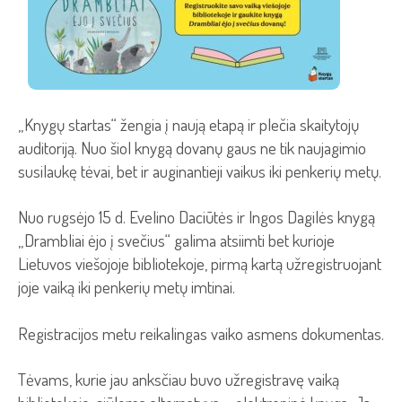
„Knygų startas“ žengia į naują etapą ir plečia skaitytojų
auditoriją. Nuo šiol knygą dovanų gaus ne tik naujagimio
susilaukę tėvai, bet ir auginantieji vaikus iki penkerių metų.
Nuo rugsėjo 15 d. Evelino Daciūtės ir Ingos Dagilės knygą
„Drambliai ėjo į svečius“ galima atsiimti bet kurioje
Lietuvos viešojoje bibliotekoje, pirmą kartą užregistruojant
joje vaiką iki penkerių metų imtinai.
Registracijos metu reikalingas vaiko asmens dokumentas.
Tėvams, kurie jau anksčiau buvo užregistravę vaiką