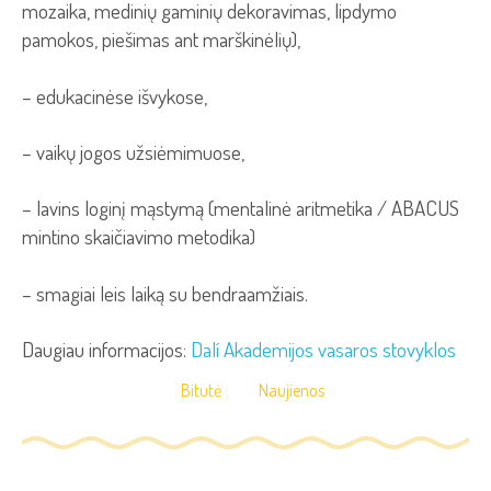
mozaika, medinių gaminių dekoravimas, lipdymo
pamokos, piešimas ant marškinėlių),
– edukacinėse išvykose,
– vaikų jogos užsiėmimuose,
– lavins loginį mąstymą (mentalinė aritmetika / ABACUS
mintino skaičiavimo metodika)
– smagiai leis laiką su bendraamžiais.
Daugiau informacijos:
Dalí Akademijos vasaros stovyklos
Bitutė
Naujienos