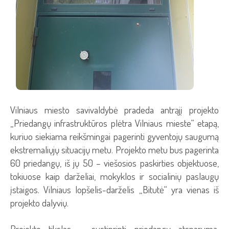
Vilniaus miesto savivaldybė pradeda antrąjį projekto
„Priedangų infrastruktūros plėtra Vilniaus mieste“ etapą,
kuriuo siekiama reikšmingai pagerinti gyventojų saugumą
ekstremaliųjų situacijų metu. Projekto metu bus pagerinta
60 priedangų, iš jų 50 – viešosios paskirties objektuose,
tokiuose kaip darželiai, mokyklos ir socialinių paslaugų
įstaigos. Vilniaus lopšelis-darželis „Bitutė“ yra vienas iš
projekto dalyvių.
Projekto tikslas – sustiprinti priedangų atsparumą,