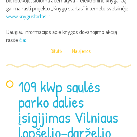
bibliotekoje, siūloma alternatyva – elektroninė knyga. Ją
galima rasti projekto „Knygų startas“ interneto svetainėje
www.knygustartas.lt
Daugiau informacijos apie knygos dovanojimo akciją
rasite
čia:
Bitutė
Naujienos
109 kWp saulės
parko dalies
įsigijimas Vilniaus
lopšelio-darželio