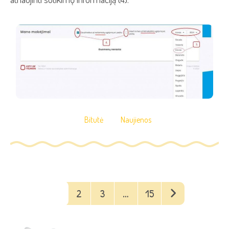
Bitutė
Naujienos
1
2
3
…
15