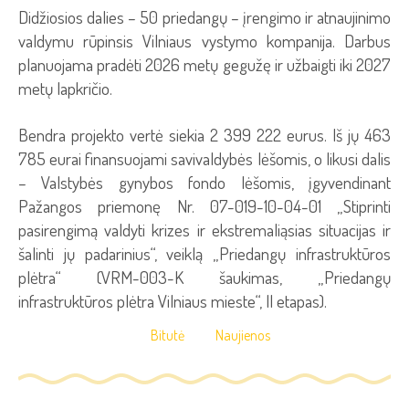
Didžiosios dalies – 50 priedangų – įrengimo ir atnaujinimo
valdymu rūpinsis Vilniaus vystymo kompanija. Darbus
planuojama pradėti 2026 metų gegužę ir užbaigti iki 2027
metų lapkričio.
Bendra projekto vertė siekia 2 399 222 eurus. Iš jų 463
785 eurai finansuojami savivaldybės lėšomis, o likusi dalis
– Valstybės gynybos fondo lėšomis, įgyvendinant
Pažangos priemonę Nr. 07-019-10-04-01 „Stiprinti
pasirengimą valdyti krizes ir ekstremaliąsias situacijas ir
šalinti jų padarinius“, veiklą „Priedangų infrastruktūros
plėtra“ (VRM-003-K šaukimas, „Priedangų
infrastruktūros plėtra Vilniaus mieste“, II etapas).
Bitutė
Naujienos