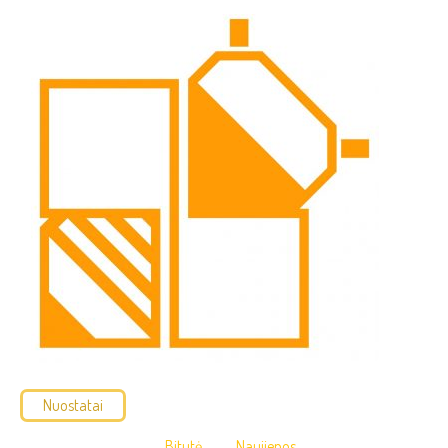
Nuostatai
Bitutė
Naujienos