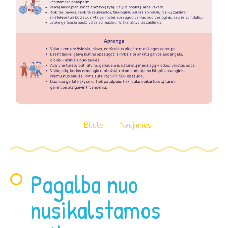
Bitutė
Naujienos
Pagalba nuo
nusikalstamos