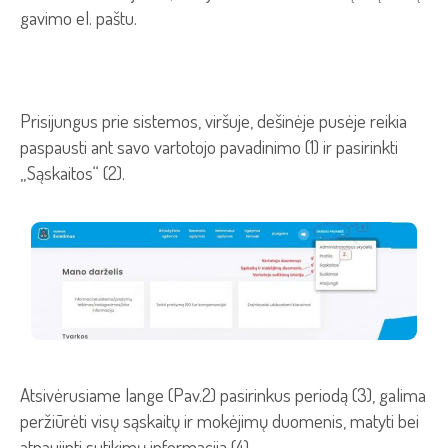
gavimo el. paštu.
Prisijungus prie sistemos, viršuje, dešinėje pusėje reikia
paspausti ant savo vartotojo pavadinimo (1) ir pasirinkti
„Sąskaitos“ (2).
Atsivėrusiame lange (Pav.2) pasirinkus periodą (3), galima
peržiūrėti visų sąskaitų ir mokėjimų duomenis, matyti bei
atnaujinti sutikimų informaciją (4).