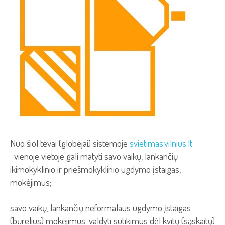
Nuo šiol tėvai (globėjai) sistemoje
svietimas.vilnius.lt
vienoje vietoje gali matyti savo vaikų, lankančių
ikimokyklinio ir priešmokyklinio ugdymo įstaigas,
mokėjimus;
savo vaikų, lankančių neformalaus ugdymo įstaigas
(būrelius) mokėjimus; valdyti sutikimus dėl kvitų (sąskaitų)