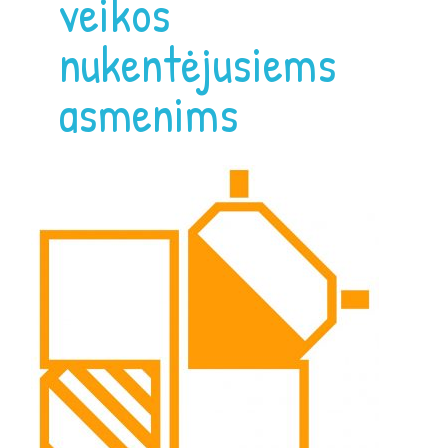
veikos
nukentėjusiems
asmenims