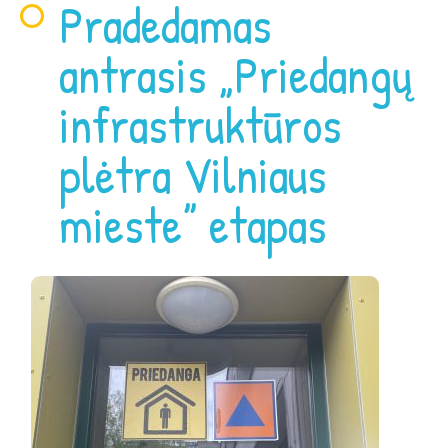
Pradedamas
antrasis „Priedangų
infrastruktūros
plėtra Vilniaus
mieste” etapas