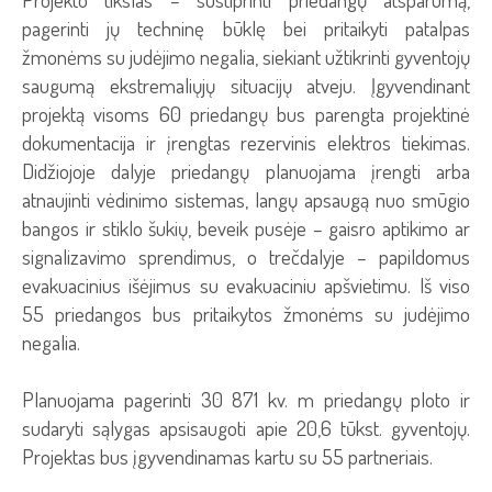
pagerinti jų techninę būklę bei pritaikyti patalpas
žmonėms su judėjimo negalia, siekiant užtikrinti gyventojų
saugumą ekstremaliųjų situacijų atveju. Įgyvendinant
projektą visoms 60 priedangų bus parengta projektinė
dokumentacija ir įrengtas rezervinis elektros tiekimas.
Didžiojoje dalyje priedangų planuojama įrengti arba
atnaujinti vėdinimo sistemas, langų apsaugą nuo smūgio
bangos ir stiklo šukių, beveik pusėje – gaisro aptikimo ar
signalizavimo sprendimus, o trečdalyje – papildomus
evakuacinius išėjimus su evakuaciniu apšvietimu. Iš viso
55 priedangos bus pritaikytos žmonėms su judėjimo
negalia.
Planuojama pagerinti 30 871 kv. m priedangų ploto ir
sudaryti sąlygas apsisaugoti apie 20,6 tūkst. gyventojų.
Projektas bus įgyvendinamas kartu su 55 partneriais.