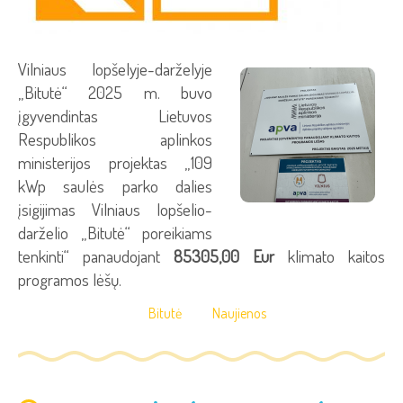
Vilniaus lopšelyje-darželyje
„Bitutė“ 2025 m. buvo
įgyvendintas Lietuvos
Respublikos aplinkos
ministerijos projektas „109
kWp saulės parko dalies
įsigijimas Vilniaus lopšelio-
darželio „Bitutė“ poreikiams
tenkinti“ panaudojant
85305,00 Eur
klimato kaitos
programos lėšų.
Bitutė
Naujienos