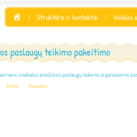
Pagrindinis
Struktūra ir kontaktai
Veiklos 
os paslaugų teikimo pakeitimo
asmens sveikatos priežiūros paslaugų teikimo organizavimo pask
Bitutė
Naujienos