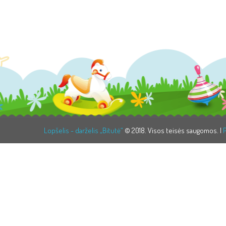
Lopšelis - darželis „Bitutė“
© 2018. Visos teisės saugomos. |
P