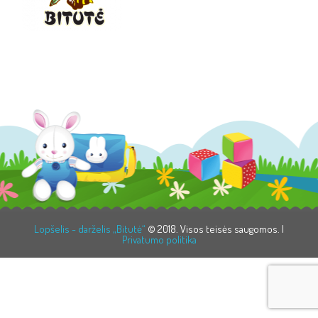
Lopšelis - darželis „Bitutė“
© 2018. Visos teisės saugomos. |
Privatumo politika