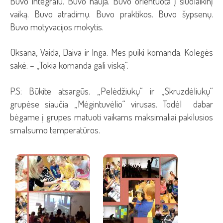
Buvo integralu. Buvo nauja. Buvo orientuota į šiuolaikinį
vaiką. Buvo atradimų. Buvo praktikos. Buvo šypsenų.
Buvo motyvacijos mokytis.
Oksana, Vaida, Daiva ir Inga. Mes puiki komanda. Kolegės
sakė: – „Tokia komanda gali viską“.
P.S: Būkite atsargūs. „Pelėdžiukų“ ir „Skruzdėliukų“
grupėse siaučia „Mėgintuvėlio“ virusas. Todėl dabar
bėgame į grupes matuoti vaikams maksimaliai pakilusios
smalsumo temperatūros.