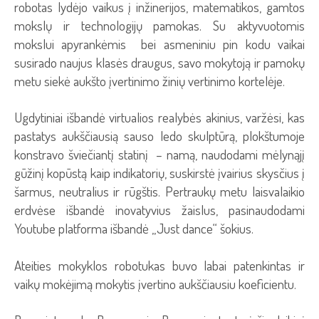
robotas lydėjo vaikus į inžinerijos, matematikos, gamtos
mokslų ir technologijų pamokas. Su aktyvuotomis
mokslui apyrankėmis bei asmeniniu pin kodu vaikai
susirado naujus klasės draugus, savo mokytoją ir pamokų
metu siekė aukšto įvertinimo žinių vertinimo kortelėje.
Ugdytiniai išbandė virtualios realybės akinius, varžėsi, kas
pastatys aukščiausią sauso ledo skulptūrą, plokštumoje
konstravo šviečiantį statinį – namą, naudodami mėlynąjį
gūžinį kopūstą kaip indikatorių, suskirstė įvairius skysčius į
šarmus, neutralius ir rūgštis. Pertraukų metu laisvalaikio
erdvėse išbandė inovatyvius žaislus, pasinaudodami
Youtube platforma išbandė „Just dance“ šokius.
Ateities mokyklos robotukas buvo labai patenkintas ir
vaikų mokėjimą mokytis įvertino aukščiausiu koeficientu.