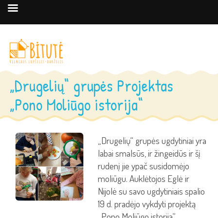
„Drugelių“ grupės Projektas
„Pono Moliūgo istorija“
„Drugelių“ grupės ugdytiniai yra
labai smalsūs, ir žingeidūs ir šį
rudenį jie ypač susidomėjo
moliūgu. Auklėtojos Eglė ir
Nijolė su savo ugdytiniais spalio
19 d. pradėjo vykdyti projektą
„Pono Moliūgo istorija“.