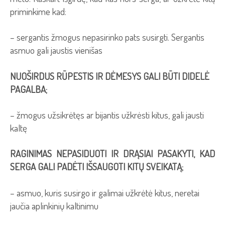
priminkime kad:
– sergantis žmogus nepasirinko pats susirgti. Sergantis
asmuo gali jaustis vienišas
NUOŠIRDUS RŪPESTIS IR DĖMESYS GALI BŪTI DIDELĖ
PAGALBA;
– žmogus užsikrėtęs ar bijantis užkrėsti kitus, gali jausti
kaltę
RAGINIMAS NEPASIDUOTI IR DRĄSIAI PASAKYTI, KAD
SERGA GALI PADĖTI IŠSAUGOTI KITŲ SVEIKATĄ;
– asmuo, kuris susirgo ir galimai užkrėtė kitus, neretai
jaučia aplinkinių kaltinimu