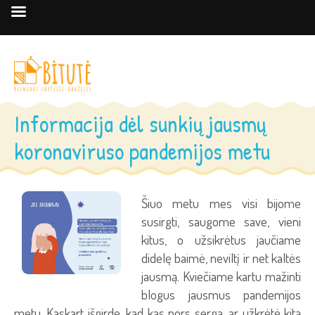
Informacija dėl sunkių jausmų
koronaviruso pandemijos metu
Šiuo metu mes visi bijome
susirgti, saugome save, vieni
kitus, o užsikrėtus jaučiame
didelę baimė, neviltį ir net kaltės
jausmą. Kviečiame kartu mažinti
blogus jausmus pandemijos
metu. Kaskart išgirdę, kad kas nors serga, ar užkrėtė kitą