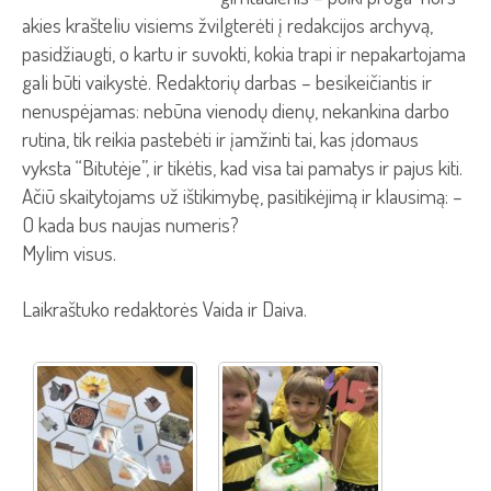
akies krašteliu visiems žvilgterėti į redakcijos archyvą,
pasidžiaugti, o kartu ir suvokti, kokia trapi ir nepakartojama
gali būti vaikystė. Redaktorių darbas – besikeičiantis ir
nenuspėjamas: nebūna vienodų dienų, nekankina darbo
rutina, tik reikia pastebėti ir įamžinti tai, kas įdomaus
vyksta “Bitutėje”, ir tikėtis, kad visa tai pamatys ir pajus kiti.
Ačiū skaitytojams už ištikimybę, pasitikėjimą ir klausimą: –
O kada bus naujas numeris?
Mylim visus.
Laikraštuko redaktorės Vaida ir Daiva.