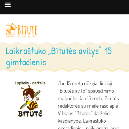
Laikraštuko „Bitutės avilys“ 15
gimtadienis
Jau 15 metų dūzgia didžioji
“Bitutės avilio” spausdinimo
mašinėlė. Jau 15 metų Bitutės
redaktorės su meile rašo apie
Vilniaus “Bitutės” darželio
kasdienybę. Laikraštuko
gimtadienis – puiki proga nors