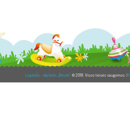
Lopšelis - darželis „Bitutė“
© 2018. Visos teisės saugomos. |
P