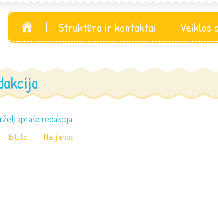
Pagrindinis
Struktūra ir kontaktai
Veiklos 
dakcija
želį aprašo redakcija
Bitutė
Naujienos