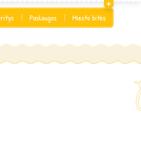
sritys
Paslaugos
Miesto bitės