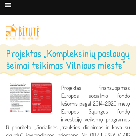
Projektas „Kompleksinių paslaugų
šeimai teikimas Vilniaus mieste“
Projektas finansuojamas
Europos socialinio fondo
lėšomis pagal 2014-2020 metų
Europos Sąjungos fondų
investicijų veiksmų programos
8 prioriteto „Socialinės įtraukties didinimas ir kova su
skurdu“ įgyvendinimo priemonę Nr. 08.4.1-ESFA-V-416