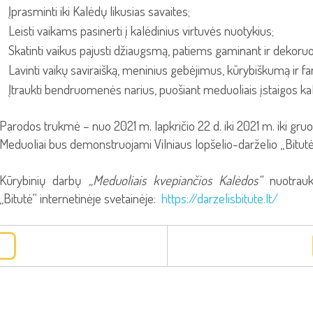
Įprasminti iki Kalėdų likusias savaites;
Leisti vaikams pasinerti į kalėdinius virtuvės nuotykius;
Skatinti vaikus pajusti džiaugsmą, patiems gaminant ir dekoruo
Lavinti vaikų saviraišką, meninius gebėjimus, kūrybiškumą ir fan
Įtraukti bendruomenės narius, puošiant meduoliais įstaigos kal
Parodos trukmė – nuo 2021 m. lapkričio 22 d. iki 2021 m. iki gruo
Meduoliai bus demonstruojami Vilniaus lopšelio-darželio „Bitutė
Kūrybinių darbų
„Meduoliais kvepiančios Kalėdos“
nuotrauko
,,Bitutė‘‘ internetinėje svetainėje:
https://darzelisbitute.lt/