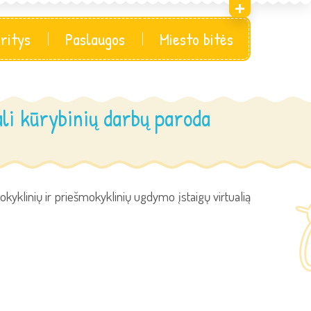
sritys
Paslaugos
Miesto bitės
ali kūrybinių darbų paroda
okyklinių ir priešmokyklinių ugdymo įstaigų virtualią