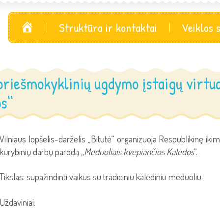
Pagrindinis
Struktūra ir kontaktai
Veiklos 
 priešmokyklinių ugdymo įstaigų virtu
s‘‘
Vilniaus lopšelis-darželis „Bitutė“ organizuoja Respublikinę ikim
kūrybinių darbų parodą
„Meduoliais kvepiančios Kalėdos
‘‘.
Tikslas: supažindinti vaikus su tradiciniu kalėdiniu meduoliu.
Uždaviniai: