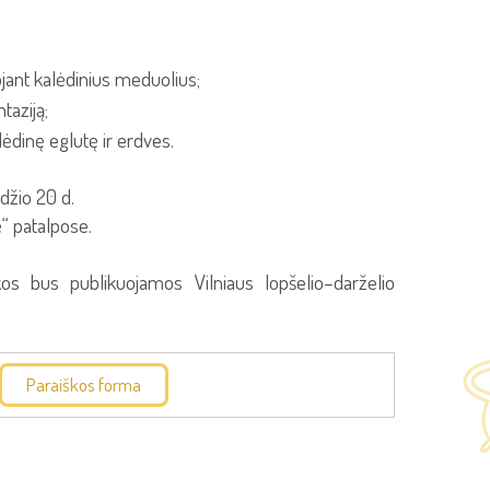
jant kalėdinius meduolius;
taziją;
ėdinę eglutę ir erdves.
džio 20 d.
“ patalpose.
s bus publikuojamos Vilniaus lopšelio–darželio
Paraiškos forma