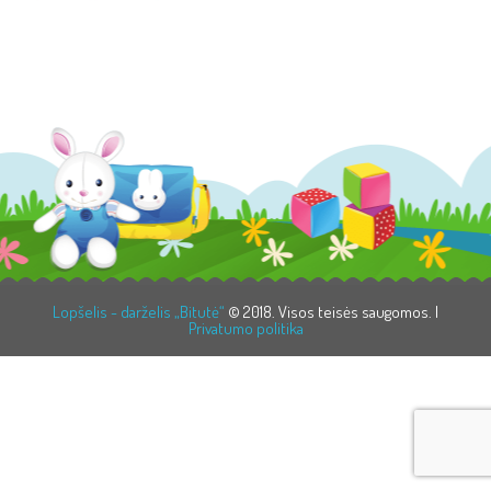
Lopšelis - darželis „Bitutė“
© 2018. Visos teisės saugomos. |
Privatumo politika