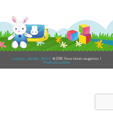
Lopšelis - darželis „Bitutė“
© 2018. Visos teisės saugomos. |
Privatumo politika