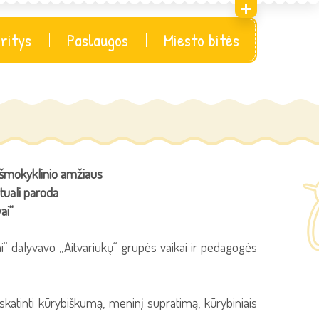
sritys
Paslaugos
Miesto bitės
iešmokyklinio amžiaus
rtuali paroda
ai“
ai“ dalyvavo „Aitvariukų“ grupės vaikai ir pedagogės
 skatinti kūrybiškumą, meninį supratimą, kūrybiniais