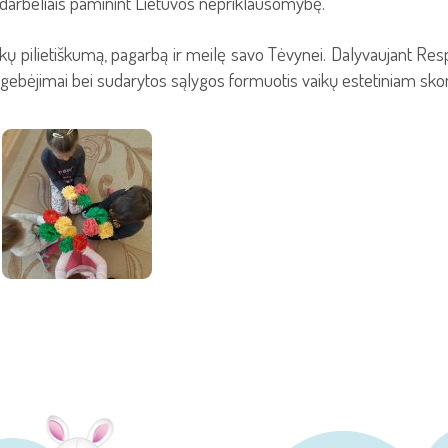
darbeliais paminint Lietuvos nepriklausomybę.
 pilietiškumą, pagarbą ir meilę savo Tėvynei. Dalyvaujant Respub
ai gebėjimai bei sudarytos sąlygos formuotis vaikų estetiniam skon