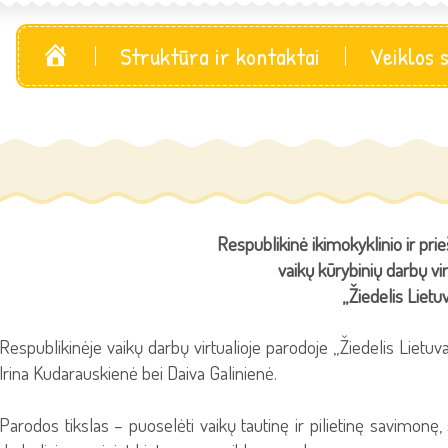
Pagrindinis
Struktūra ir kontaktai
Veiklos 
Respublikinė ikimokyklinio ir pr
vaikų kūrybinių darbų vi
„Žiedelis Lietuv
Respublikinėje vaikų darbų virtualioje parodoje „Žiedelis Lietuv
Irina Kudarauskienė bei Daiva Galinienė.
Parodos tikslas – puoselėti vaikų tautinę ir pilietinę savimonę,