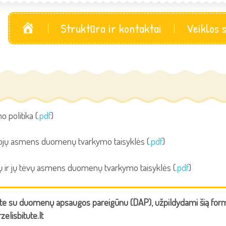
Pagrindinis
Struktūra ir kontaktai
Veiklos 
o politika (
.pdf
)
ojų asmens duomenų tvarkymo taisyklės (
.pdf
)
ų ir jų tėvų asmens duomenų tvarkymo taisyklės (
.pdf
)
ite su duomenų apsaugos pareigūnu (DAP), užpildydami šią formą, 
elisbitute.lt