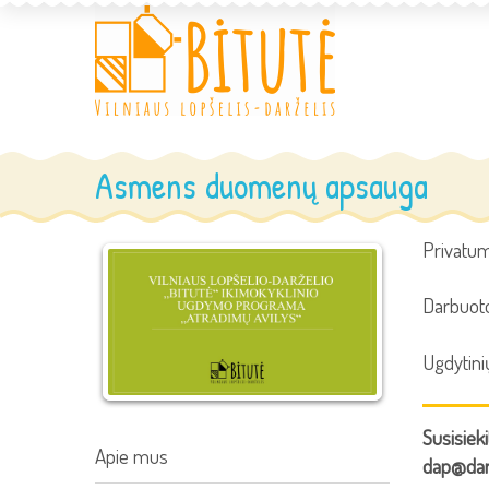
Asmens duomenų apsauga
Privatum
Darbuot
Ugdytini
Susisiek
Apie mus
dap@darz