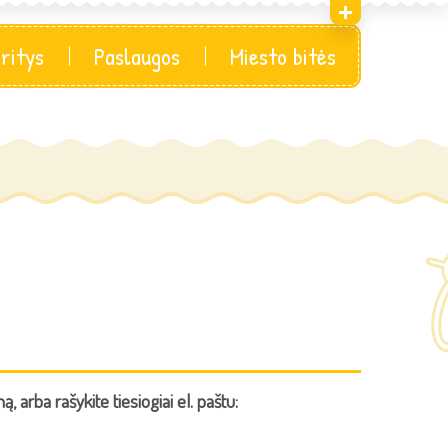
sritys
Paslaugos
Miesto bitės
arba rašykite tiesiogiai el. paštu: